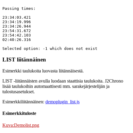
Passing times:

23:34:03.421

23:34:19.996

23:34:26.944

23:54:31.672

23:54:42.103

02:40:26.316

LIST liitännäinen
Esimerkki taulukoita luovasta liitännäisestä.
LIST -liitännäisten avulla luodaan staattisia taulukoita. J2Chrono
lisää taulukoihin automaattisesti mm. sarakejärjestelijän ja
tulostusasetukset.
Esimerkkiliitännäinen:
demoplugin_list.js
Esimerkkituloste
Kuva:Demolist.png