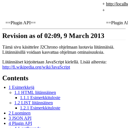
+
http://local
+
==Plugin API==
==Plugin A
Revision as of 02:09, 9 March 2013
Tämä sivu käsittelee J2Chrono ohjelmaan luotavia liitännäisiä.
Liitännäisillä voidaan kasvattaa ohjelman ominaisuuksia.
Liitännäiset kirjoitetaan JavaScript kielellä. Lisää aiheesta:
http://fi.wikipedia.org/wiki/JavaScript
Contents
1
Esimerkkejä
1.1
HTML liitännäinen
1.1.1
Esimerkkituloste
1.2
LIST liitännäinen
1.2.1
Esimerkkituloste
2
Luominen
3
JSON API
4
Plugin API