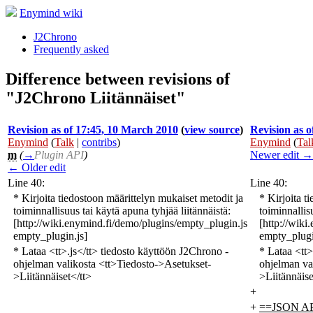
Enymind wiki
J2Chrono
Frequently asked
Difference between revisions of
"J2Chrono Liitännäiset"
Revision as of 17:45, 10 March 2010
(
view source
)
Revision as 
Enymind
(
Talk
|
contribs
)
Enymind
(
Tal
m
(
→
Plugin API
)
Newer edit →
← Older edit
Line 40:
Line 40:
* Kirjoita tiedostoon määrittelyn mukaiset metodit ja
* Kirjoita t
toiminnallisuus tai käytä apuna tyhjää liitännäistä:
toiminnallis
[http://wiki.enymind.fi/demo/plugins/empty_plugin.js
[http://wik
empty_plugin.js]
empty_plugi
* Lataa <tt>.js</tt> tiedosto käyttöön J2Chrono -
* Lataa <tt>
ohjelman valikosta <tt>Tiedosto->Asetukset-
ohjelman va
>Liitännäiset</tt>
>Liitännäise
+
+
==JSON A