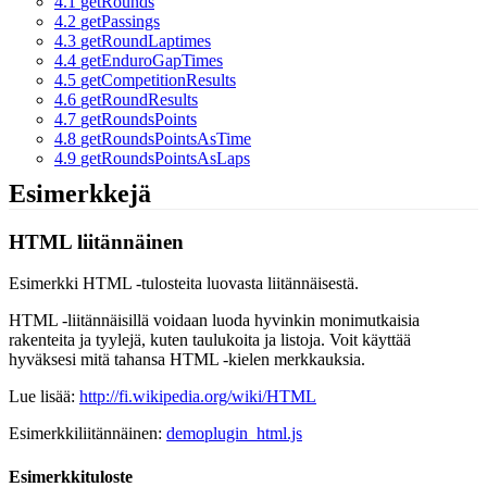
4.1
getRounds
4.2
getPassings
4.3
getRoundLaptimes
4.4
getEnduroGapTimes
4.5
getCompetitionResults
4.6
getRoundResults
4.7
getRoundsPoints
4.8
getRoundsPointsAsTime
4.9
getRoundsPointsAsLaps
Esimerkkejä
HTML liitännäinen
Esimerkki HTML -tulosteita luovasta liitännäisestä.
HTML -liitännäisillä voidaan luoda hyvinkin monimutkaisia
rakenteita ja tyylejä, kuten taulukoita ja listoja. Voit käyttää
hyväksesi mitä tahansa HTML -kielen merkkauksia.
Lue lisää:
http://fi.wikipedia.org/wiki/HTML
Esimerkkiliitännäinen:
demoplugin_html.js
Esimerkkituloste