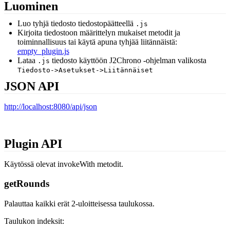
Luominen
Luo tyhjä tiedosto tiedostopäätteellä
.js
Kirjoita tiedostoon määrittelyn mukaiset metodit ja
toiminnallisuus tai käytä apuna tyhjää liitännäistä:
empty_plugin.js
Lataa
tiedosto käyttöön J2Chrono -ohjelman valikosta
.js
Tiedosto->Asetukset->Liitännäiset
JSON API
http://localhost:8080/api/json
Plugin API
Käytössä olevat invokeWith metodit.
getRounds
Palauttaa kaikki erät 2-uloitteisessa taulukossa.
Taulukon indeksit: