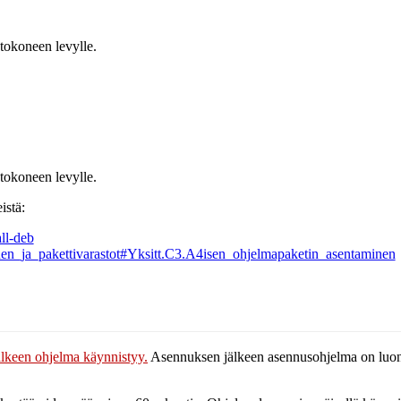
tokoneen levylle.
tokoneen levylle.
istä:
ll-deb
inen_ja_pakettivarastot#Yksitt.C3.A4isen_ohjelmapaketin_asentaminen
lkeen ohjelma käynnistyy.
Asennuksen jälkeen asennusohjelma on luonu