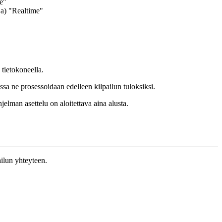
te"
eja) "Realtime"
 tietokoneella.
ssa ne prosessoidaan edelleen kilpailun tuloksiksi.
hjelman asettelu on aloitettava aina alusta.
ilun yhteyteen.