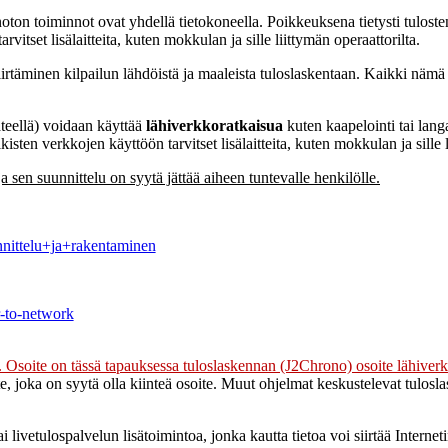
janoton toiminnot ovat yhdellä tietokoneella. Poikkeuksena tietysti tulost
itset lisälaitteita, kuten mokkulan ja sille liittymän operaattorilta.
rtäminen kilpailun lähdöistä ja maaleista tuloslaskentaan. Kaikki nämä aj
säteellä) voidaan käyttää
lähiverkkoratkaisua
kuten kaapelointi tai lan
isten verkkojen käyttöön tarvitset lisälaitteita, kuten mokkulan ja sille l
 sen suunnittelu on syytä jättää aiheen tuntevalle henkilölle.
nittelu+ja+rakentaminen
r-to-network
oite on tässä tapauksessa tuloslaskennan (J2Chrono) osoite lähiverk
, joka on syytä olla kiinteä osoite. Muut ohjelmat keskustelevat tulosla
ivetulospalvelun lisätoimintoa, jonka kautta tietoa voi siirtää Internetin