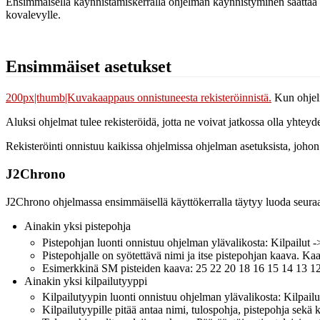
Ensimmäisellä käynnistämiskerralla ohjelman käynnistyminen saattaa k
kovalevylle.
Ensimmäiset asetukset
200px|thumb|Kuvakaappaus onnistuneesta rekisteröinnistä.
Kun ohjelm
Aluksi ohjelmat tulee rekisteröidä, jotta ne voivat jatkossa olla yhtey
Rekisteröinti onnistuu kaikissa ohjelmissa ohjelman asetuksista, joho
J2Chrono
J2Chrono ohjelmassa ensimmäisellä käyttökerralla täytyy luoda seuraa
Ainakin yksi pistepohja
Pistepohjan luonti onnistuu ohjelman ylävalikosta: Kilpailut -
Pistepohjalle on syötettävä nimi ja itse pistepohjan kaava
Esimerkkinä SM pisteiden kaava: 25 22 20 18 16 15 14 13 12 
Ainakin yksi kilpailutyyppi
Kilpailutyypin luonti onnistuu ohjelman ylävalikosta: Kilpailu
Kilpailutyypille pitää antaa nimi, tulospohja, pistepohja sekä 