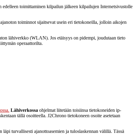
en edelleen toimittaminen kilpailun jälkeen kilpailujen Internetsivustolle
anoton toiminnot sijaitsevat usein eri tietokoneilla, jolloin aikojen
gaton lähiverkko (WLAN). Jos etäisyys on pidempi, joudutaan tieto
iittymän operaattorilta.
ossa.
Lähiverkossa
ohjelmat liitetään toisiinsa tietokoneiden ip-
skentaan tällä osoitteella. J2Chrono tietokoneen osoite asetetaan
 läpi turvallisesti ajanottoasemien ja tuloslaskennan välillä. Tässä