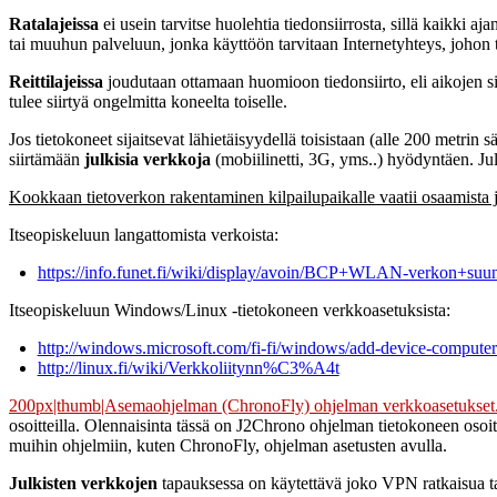
Ratalajeissa
ei usein tarvitse huolehtia tiedonsiirrosta, sillä kaikki a
tai muuhun palveluun, jonka käyttöön tarvitaan Internetyhteys, johon tarv
Reittilajeissa
joudutaan ottamaan huomioon tiedonsiirto, eli aikojen sii
tulee siirtyä ongelmitta koneelta toiselle.
Jos tietokoneet sijaitsevat lähietäisyydellä toisistaan (alle 200 metrin 
siirtämään
julkisia verkkoja
(mobiilinetti, 3G, yms..) hyödyntäen. Julk
Kookkaan tietoverkon rakentaminen kilpailupaikalle vaatii osaamista ja
Itseopiskeluun langattomista verkoista:
https://info.funet.fi/wiki/display/avoin/BCP+WLAN-verkon+suun
Itseopiskeluun Windows/Linux -tietokoneen verkkoasetuksista:
http://windows.microsoft.com/fi-fi/windows/add-device-compute
http://linux.fi/wiki/Verkkoliitynn%C3%A4t
200px|thumb|Asemaohjelman (ChronoFly) ohjelman verkkoasetukset. Os
osoitteilla. Olennaisinta tässä on J2Chrono ohjelman tietokoneen osoite
muihin ohjelmiin, kuten ChronoFly, ohjelman asetusten avulla.
Julkisten verkkojen
tapauksessa on käytettävä joko VPN ratkaisua tai l