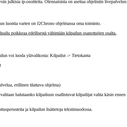
arvoin julkisia ip-osoitteita. Olennaisinta on asettaa ohjelmiin livepalvel
ilun luontia varten on J2Chrono ohjelmassa oma toiminto.
ilpailu poikkeaa edellisestä vähintään kilpailun osanottajien osalta.
lun voi luoda ylävalikosta: Kilpailut -> Tietokanta
t
lvelua, erillinen tilattava ohjelma)
valitaan halutaanko kilpailuun osallistuvat kilpailijat valita käsin ennen
itusperusteita ja kilpailun lisätietoja tekstimuodossa.