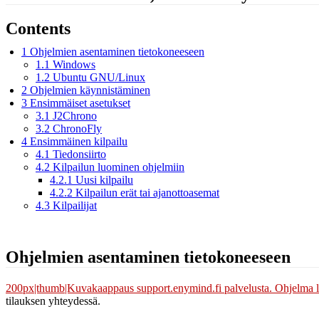
Contents
1
Ohjelmien asentaminen tietokoneeseen
1.1
Windows
1.2
Ubuntu GNU/Linux
2
Ohjelmien käynnistäminen
3
Ensimmäiset asetukset
3.1
J2Chrono
3.2
ChronoFly
4
Ensimmäinen kilpailu
4.1
Tiedonsiirto
4.2
Kilpailun luominen ohjelmiin
4.2.1
Uusi kilpailu
4.2.2
Kilpailun erät tai ajanottoasemat
4.3
Kilpailijat
Ohjelmien asentaminen tietokoneeseen
200px|thumb|Kuvakaappaus support.enymind.fi palvelusta. Ohjelma l
tilauksen yhteydessä.