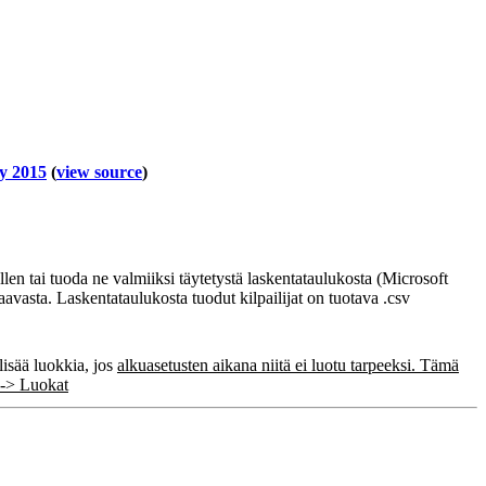
ry 2015
(
view source
)
tellen tai tuoda ne valmiiksi täytetystä laskentataulukosta (Microsoft
avasta. Laskentataulukosta tuodut kilpailijat on tuotava .csv
lisää luokkia, jos
alkuasetusten aikana niitä ei luotu tarpeeksi. Tämä
t -> Luokat