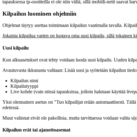
tapauksessa ip-osoitteilla ei ole niin väliä, sillä mobiili-netit saavat h
Kilpailun luominen ohjelmiin
Ohjelmat täytyy asettaa toimimaan kilpailun vaatimalla tavalla. Kilpa
Jokaista kilpailua varten on luotava oma uusi kilpailu, sillä jokainen k
Uusi kilpailu
Kun alkuasetukset ovat tehty voidaan luoda uusi kilpailu. Uuden kilpai
Avautuvasta ikkunasta valitaan: Lisää uusi ja syötetään kilpailun tiedo
Kilpailun nimi
Kilpailutyyppi
Live kohde (vain niissä tapauksissa, jolloin halutaan käyttää livepa
Yksi olennainen asetus on "Tuo kilpailijat erään automaattisesti. Tällä 
edetessä.
Muut valinnat eivät ole pakollisia, mutta tarvittaessa voidaan valita sijo
Kilpailun erät tai ajanottoasemat