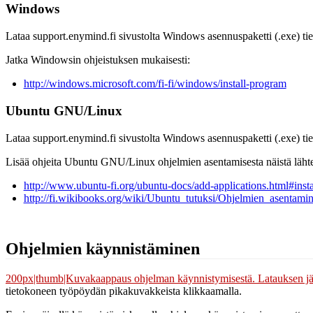
Windows
Lataa support.enymind.fi sivustolta Windows asennuspaketti (.exe) tie
Jatka Windowsin ohjeistuksen mukaisesti:
http://windows.microsoft.com/fi-fi/windows/install-program
Ubuntu GNU/Linux
Lataa support.enymind.fi sivustolta Windows asennuspaketti (.exe) tie
Lisää ohjeita Ubuntu GNU/Linux ohjelmien asentamisesta näistä lähte
http://www.ubuntu-fi.org/ubuntu-docs/add-applications.html#insta
http://fi.wikibooks.org/wiki/Ubuntu_tutuksi/Ohjelmien_asentam
Ohjelmien käynnistäminen
200px|thumb|Kuvakaappaus ohjelman käynnistymisestä. Latauksen jä
tietokoneen työpöydän pikakuvakkeista klikkaamalla.