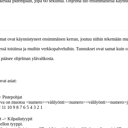
estää pidempään, jopa 60 sekuntia. Ohjelma luo ensimmäisellä käynnistys
at ovat käynnistyneet ensimmäisen kerran, joutuu niihin tekemään muu
dessä toisiinsa ja muihin verkkopalveluihin. Tunnukset ovat samat kuin o
n pääsee ohjelman ylävalikosta.
vat asiat:
> Pistepohjat
. Kaava on muotoa <numero><välilyönti><numero><välilyönti><numero>j
11 10 9 8 7 6 5 4 3 2 1
t -> Kilpailutyypit
kellon tyyppi.