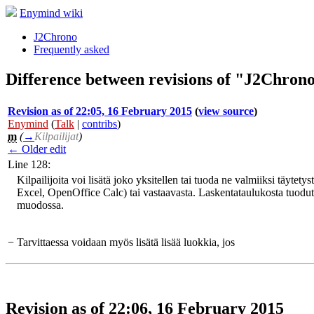
Enymind wiki
J2Chrono
Frequently asked
Difference between revisions of "J2Chrono
Revision as of 22:05, 16 February 2015
(
view source
)
Enymind
(
Talk
|
contribs
)
m
(
→
Kilpailijat
)
← Older edit
Line 128:
Kilpailijoita voi lisätä joko yksitellen tai tuoda ne valmiiksi täytety
Excel, OpenOffice Calc) tai vastaavasta. Laskentataulukosta tuodut k
muodossa.
−
Tarvittaessa voidaan myös lisätä lisää luokkia, jos
Revision as of 22:06, 16 February 2015