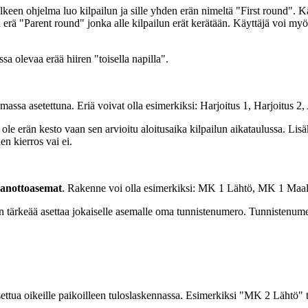
lkeen ohjelma luo kilpailun ja sille yhden erän nimeltä "First round". Kä
rä "Parent round" jonka alle kilpailun erät kerätään. Käyttäjä voi myö
 olevaa erää hiiren "toisella napilla".
massa asetettuna. Eriä voivat olla esimerkiksi: Harjoitus 1, Harjoitus 2,
ole erän kesto vaan sen arvioitu aloitusaika kilpailun aikataulussa. Lisäk
n kierros vai ei.
janottoasemat
. Rakenne voi olla esimerkiksi: MK 1 Lähtö, MK 1 Maa
isen tärkeää asettaa jokaiselle asemalle oma tunnistenumero. Tunnistenum
tua oikeille paikoilleen tuloslaskennassa. Esimerkiksi "MK 2 Lähtö" t