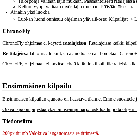
Tulospohja valitaan lajin mukaan. Pääsääntöisesti ratalajeissa (
Kellon tyyppi valitaan myös lajin mukaan. Pääsääntöisesti ratal
Ainakin yksi luokka
Luokan luonti onnistuu ohjelman ylävalikosta: Kilpailijat -> 
ChronoFly
ChronoFly ohjelmaa ei käytetä
ratalajeissa
. Ratalajeissa kaikki kilp
Reittilajeissa
lähtö-maali parit, eli ajanottoasemat, hoidetaan ChronoFl
ChronoFly ohjelmaan ei tarvitse tehdä kaikille kilpailuille yhteisiä alku
Ensimmäinen kilpailu
Ensimmäisen kilpailun ajanotto on haastava tilanne. Emme suosittele 
Oikea tapa on järjestää yksi tai useampi harjoituskilpailu, jotta ohjelm
Tiedonsiirto
200px|thumb|Valokuva langattomasta reitittimestä.