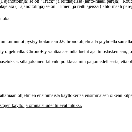
1 ajanottolinja) se on "Track" ja reittilajeissa (lähtö-maali pareja) "Rou
ajeissa (1 ajanottolinja) se on "Timer" ja reittilajeissa (lähtö-maali par
Luokat
ailun toiminnot pystyy hoitamaan J2Chrono ohjelmalla ja yhdellä samalla
y ohjelmalla. ChronoFly välittää asemilta luetut ajat tuloslaskentaan, jo
asetuksia, sillä jokainen kilpailu poikkeaa niin paljon edellisestä, että o
jättämään ohjelmien ensimmäistä käyttökertaa ensimmäisen oikean kilpa
istojen käyttö ja ominaisuudet tulevat tutuksi.