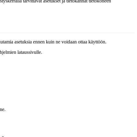
kerralla tarvittavat asetukset ja tietokannat tietokoneen
tamia asetuksia ennen kuin ne voidaan ottaa käyttöön.
hjelmien lataussivulle.
ne.