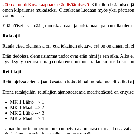
200px|thumb|Kuvakaappaus erän lisäämisestä.
Kilpailun lisäämisen jä
oman kilpailunsa mukaiseksi. Oletuksena luodaan myös yksi päätason e
voi poistaa.
Eriä pääset lisäämään, muokkaamaan ja poistamaan painamalla olemassa
Ratalajit
Ratalajeissa olennaista on, että jokainen ajettava erä on omanaan ohjel
Erän tiedoissa olennaisimmat tiedot ovat erän nimi ja sen aika. Aika ei 
hyväksytty kierrosmäärä ja onko ensimmäinen radan kierros kokonaine
Reittilajit
Reittilajeissa erien sijaan kasataan koko kilpailun rakenne eli kaikki
a
Erona ratalajeihin, reittilajien ajanottoasemia määritettäessä on erity
MK 1 Lähtö --> 1
MK 1 Maali --> 2
MK 2 Lähtö --> 3
MK 2 Maali --> 4
Tämän tunnistenumeron mukaan tietyn ajanottoaseman ajat osaavat aset
tuloslaskentaan sekä kyseiselle ajanottoasemalle.