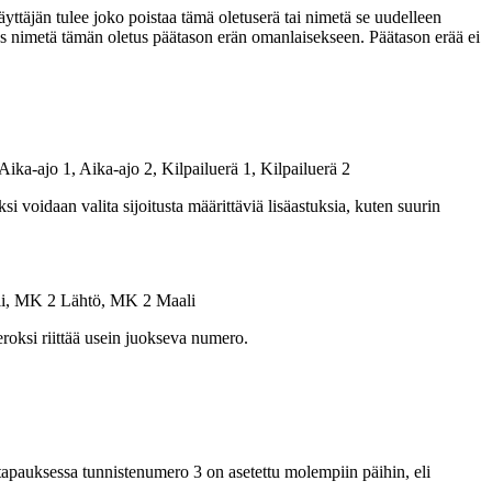
yttäjän tulee joko poistaa tämä oletuserä tai nimetä se uudelleen
s nimetä tämän oletus päätason erän omanlaisekseen. Päätason erää ei
 Aika-ajo 1, Aika-ajo 2, Kilpailuerä 1, Kilpailuerä 2
si voidaan valita sijoitusta määrittäviä lisäastuksia, kuten suurin
li, MK 2 Lähtö, MK 2 Maali
eroksi riittää usein juokseva numero.
apauksessa tunnistenumero 3 on asetettu molempiin päihin, eli