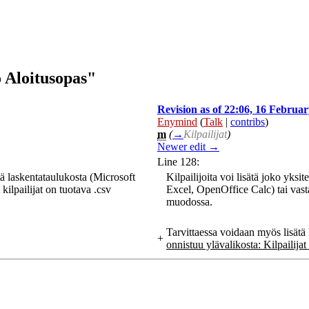
 Aloitusopas"
Revision as of 22:06, 16 Februa
Enymind
(
Talk
|
contribs
)
m
(
→
Kilpailijat
)
Newer edit →
Line 128:
stä laskentataulukosta (Microsoft
Kilpailijoita voi lisätä joko yksi
ilpailijat on tuotava .csv
Excel, OpenOffice Calc) tai vasta
muodossa.
Tarvittaessa voidaan myös lisätä 
+
onnistuu ylävalikosta: Kilpailija