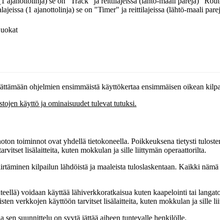
1 ajanottolinja) se on "Track" ja reittilajeissa (lähtö-maali pareja) "Rou
ajeissa (1 ajanottolinja) se on "Timer" ja reittilajeissa (lähtö-maali par
Luokat
jättämään ohjelmien ensimmäistä käyttökertaa ensimmäisen oikean kilpa
istojen käyttö ja ominaisuudet tulevat tutuksi.
janoton toiminnot ovat yhdellä tietokoneella. Poikkeuksena tietysti tulost
itset lisälaitteita, kuten mokkulan ja sille liittymän operaattorilta.
rtäminen kilpailun lähdöistä ja maaleista tuloslaskentaan. Kaikki nämä aj
n säteellä) voidaan käyttää lähiverkkoratkaisua kuten kaapelointi tai la
ten verkkojen käyttöön tarvitset lisälaitteita, kuten mokkulan ja sille lii
 sen suunnittelu on syytä jättää aiheen tuntevalle henkilölle.