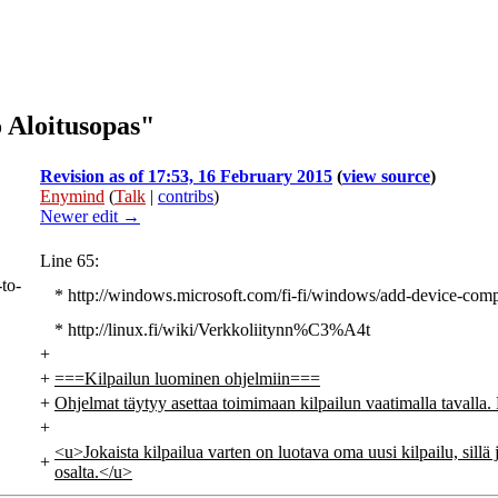
 Aloitusopas"
Revision as of 17:53, 16 February 2015
(
view source
)
Enymind
(
Talk
|
contribs
)
Newer edit →
Line 65:
to-
* http://windows.microsoft.com/fi-fi/windows/add-device-com
* http://linux.fi/wiki/Verkkoliitynn%C3%A4t
+
+
===Kilpailun luominen ohjelmiin===
+
Ohjelmat täytyy asettaa toimimaan kilpailun vaatimalla tavalla.
+
<u>Jokaista kilpailua varten on luotava oma uusi kilpailu, sillä 
+
osalta.</u>