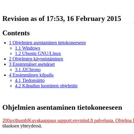
Revision as of 17:53, 16 February 2015
Contents
1
Ohjelmien asentaminen tietokoneeseen
1.1
Windows
1.2
Ubuntu GNU/Linux
2
Ohjelmien käynnistäminen
3
Ensimmäiset asetukset
3.1
J2Chrono
4
Ensimmäinen kilpailu
4.1
Tiedonsiirto
4.2
Kilpailun luominen ohjelmiin
Ohjelmien asentaminen tietokoneeseen
200px|thumb|Kuvakaappaus support.enymind.fi palvelusta. Ohjelma l
tilauksen yhteydessä.