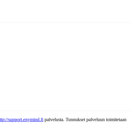
ttp://support.enymind.fi
palvelusta. Tunnukset palveluun toimitetaan