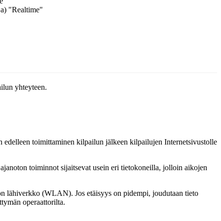
te"
eja) "Realtime"
ilun yhteyteen.
en edelleen toimittaminen kilpailun jälkeen kilpailujen Internetsivustolle
anoton toiminnot sijaitsevat usein eri tietokoneilla, jolloin aikojen
ngaton lähiverkko (WLAN). Jos etäisyys on pidempi, joudutaan tieto
ttymän operaattorilta.