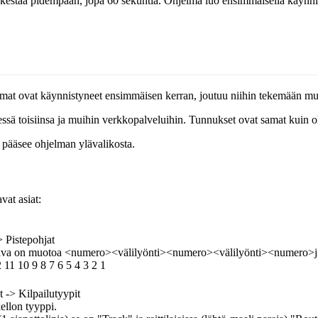
estää pidempään, jopa 60 sekuntia. Ohjelma luo ensimmäisellä käynnistys
at ovat käynnistyneet ensimmäisen kerran, joutuu niihin tekemään muu
dessä toisiinsa ja muihin verkkopalveluihin. Tunnukset ovat samat kuin o
n pääsee ohjelman ylävalikosta.
vat asiat:
> Pistepohjat
. Kaava on muotoa <numero><välilyönti><numero><välilyönti><numero>j
11 10 9 8 7 6 5 4 3 2 1
t -> Kilpailutyypit
kellon tyyppi.