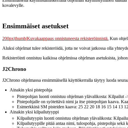
Ensimmäisellä käynnistämiskerralla ohjelman käynnistyminen saattaa k
kovalevylle.
Ensimmäiset asetukset
200px|thumb|Kuvakaappaus onnistuneesta rekisteröinnistä.
Kun ohjelm
Aluksi ohjelmat tulee rekisteröidä, jotta ne voivat jatkossa olla yhtey
Rekisteröinti onnistuu kaikissa ohjelmissa ohjelman asetuksista, joho
J2Chrono
J2Chrono ohjelmassa ensimmäisellä käyttökerralla täytyy luoda seuraa
Ainakin yksi pistepohja
Pistepohjan luonti onnistuu ohjelman ylävalikosta: Kilpailut -
Pistepohjalle on syötettävä nimi ja itse pistepohjan kaava
Esimerkkinä SM pisteiden kaava: 25 22 20 18 16 15 14 13 12 
Ainakin yksi kilpailutyyppi
Kilpailutyypin luonti onnistuu ohjelman ylävalikosta: Kilpailu
Kilpailutyypille pitää antaa nimi, tulospohja, pistepohja sekä 