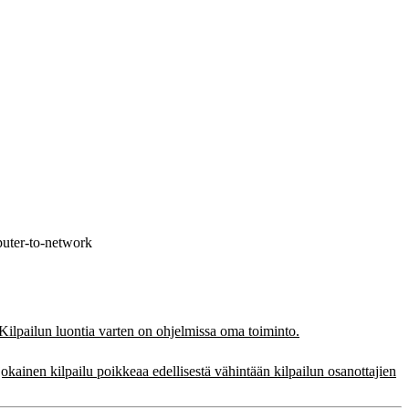
puter-to-network
 Kilpailun luontia varten on ohjelmissa oma toiminto.
jokainen kilpailu poikkeaa edellisestä vähintään kilpailun osanottajien