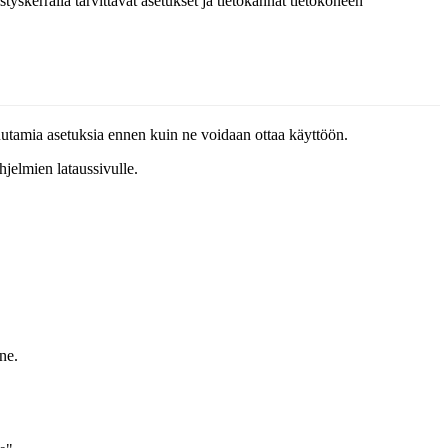
kerralla tarvittavat asetukset ja tietokannat tietokoneen
tamia asetuksia ennen kuin ne voidaan ottaa käyttöön.
hjelmien lataussivulle.
ne.